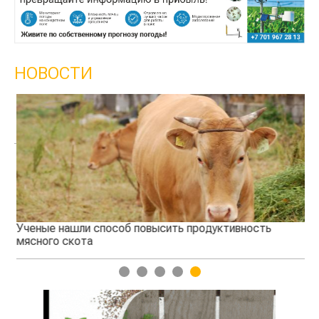
НОВОСТИ
Ученые нашли способ повысить продуктивность
Жа
мясного скота
1
2
3
4
5