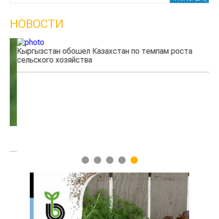
НОВОСТИ
Кыргызстан обошел Казахстан по темпам роста
Ка
сельского хозяйства
эк
1
2
3
4
5