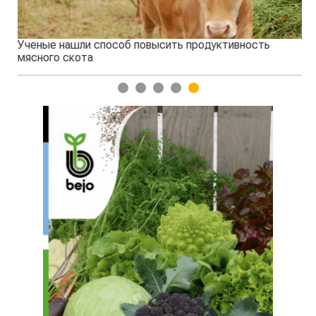
Ученые нашли способ повысить продуктивность
Жа
мясного скота
1
2
3
4
5