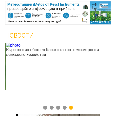
НОВОСТИ
Кыргызстан обошел Казахстан по темпам роста
Ка
сельского хозяйства
эк
1
2
3
4
5