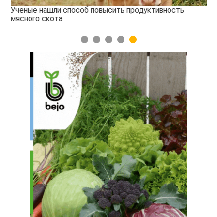
Ученые нашли способ повысить продуктивность
Жа
мясного скота
1
2
3
4
5