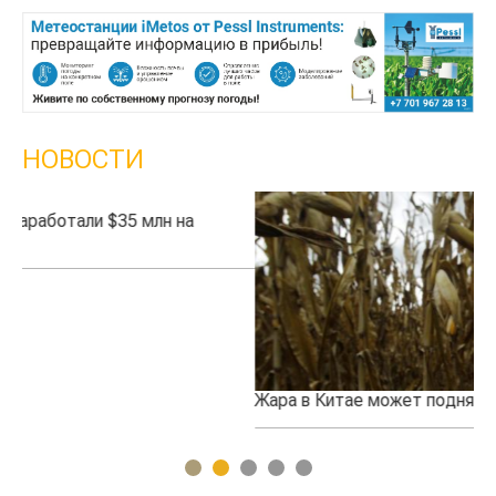
НОВОСТИ
Жара в Китае может поднять цены на зерно
Ка
пр
1
2
3
4
5