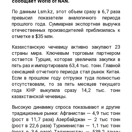
сообщает
World
of
NAN
.
По данным Lsm.kz, этот объем сразу в 6,7 раза
превысил показатели аналогичного периода
прошлого года. Суммарная экспортная выручка
отечественных производителей приблизилась к
отметке в $35 млн.
Казахстанскую чечевицу активно закупают 23
страны мира. Ключевым торговым партнером
остается Турция, которая увеличила закупки в
пять раз и импортировала 63,4 тыс. тонн. Главной
сенсацией отчетного периода стал рынок Китая.
Если в прошлом году отгрузки туда полностью
отсутствовали, то за пять месяцев текущего
года КНР выкупила сразу 14,2 тыс. тонн
казахстанской чечевицы.
Высокую динамику спроса показывают и другие
традиционные рынки: Афганистан — 4,9 тыс тонн
(рост в 11,7 раза) Азербайджан — 2 тыс тонн
(рост в 22,6 раза) Туркменистан — 1,1 тыс тонн
(рост в 3,6 раза) Таджикистан — 539,2 тонны