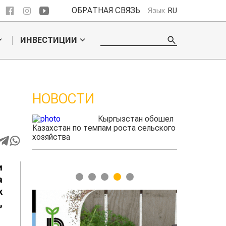
ОБРАТНАЯ СВЯЗЬ
Язык
RU
ИНВЕСТИЦИИ
НОВОСТИ
 И
 обошел
Ученые нашли
льского
способ повысить
продуктивность
мясного скота
и
1
2
3
4
5
а
х
,