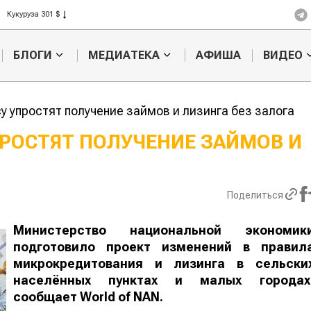
Ячмень 330 $
Кукуруза 301 $
Рис 408 $
БЛОГИ
МЕДИАТЕКА
АФИША
ВИДЕО
Пшеница 423 $
у упростят получение займов и лизинга без залога
ПРОСТЯТ ПОЛУЧЕНИЕ ЗАЙМОВ
Картофельные
Кыргызстан
войны: колорадского
Казахстан по темпам роста се
жука будут выжигать
хозяйства
Поделиться
лазером
Министерство национальной экономик
подготовило проект изменений в правил
микрокредитования и лизинга в сельски
населённых пунктах и малых городах
сообщает
World
of
NAN
.