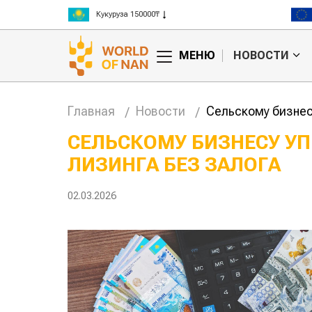
Ячмень 130000₸
Кукуруза 150000₸
Рис 300000₸
МЕНЮ
НОВОСТИ
Пшеница 3 класс 125000₸
Главная
Новости
Сельскому бизнес
СЕЛЬСКОМУ БИЗНЕСУ У
ЛИЗИНГА БЕЗ ЗАЛОГА
Китае может
Казахстанское
 цены на
сельхозсырье
используют для
02.03.2026
производства
авиатоплива