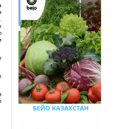
а
и
.
е
о
и
е
е
я
л