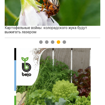
Картофельные войны: колорадского жука будут
выжигать лазером
1
2
3
4
5