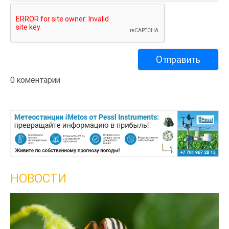
0 коментарии
НОВОСТИ
Кы
се