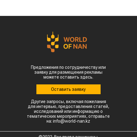
прошлого года. Суммарная экспортная выручка
отечественных производителей приблизилась к
отметке в $35 млн.
Казахстанскую чечевицу активно закупают 23
страны мира. Ключевым торговым партнером
остается Турция, которая увеличила закупки в
пять раз и импортировала 63,4 тыс. тонн.
Главной сенсацией отчетного периода стал
рынок Китая. Если в прошлом году отгрузки туда
полностью отсутствовали, то за пять месяцев
текущего года КНР выкупила сразу 14,2 тыс.
тонн казахстанской чечевицы.
Высокую динамику спроса показывают и другие
традиционные рынки: Афганистан — 4,9 тыс
тонн (рост в 11,7 раза) Азербайджан — 2 тыс
тонн (рост в 22,6 раза) Туркменистан — 1,1 тыс
тонн (рост в 3,6 раза) Таджикистан — 539,2
тонны (рост в 23,4 раза) Польша — 462 тонны
(рост в 21 раз).