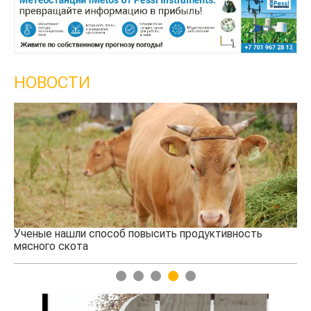
НОВОСТИ
Ученые нашли способ повысить продуктивность
Кт
мясного скота
аг
1
2
3
4
5