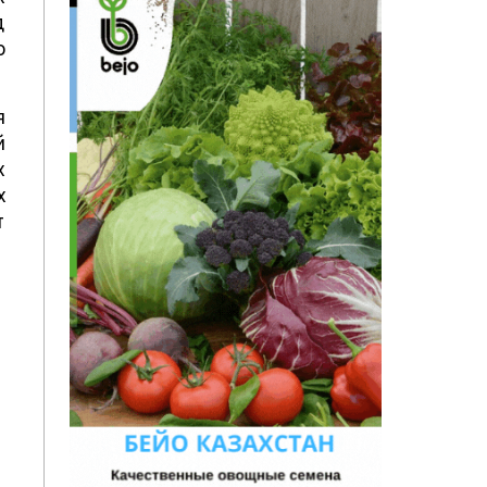
д
о
я
й
х
х
т