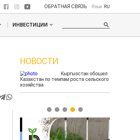
ОБРАТНАЯ СВЯЗЬ
Язык
RU
ИНВЕСТИЦИИ
НОВОСТИ
 обошел
Ученые нашли
ельского
способ повысить
продуктивность
мясного скота
1
2
3
4
5