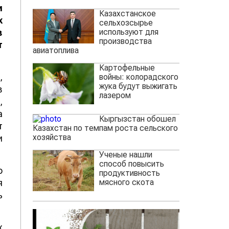
и
Казахстанское
х
сельхозсырье
используют для
в
производства
т
авиатоплива
Картофельные
,
войны: колорадского
жука будут выжигать
в
лазером
,
а
Кыргызстан обошел
т
Казахстан по темпам роста сельского
хозяйства
и
Ученые нашли
способ повысить
о
продуктивность
мясного скота
я
ь
х