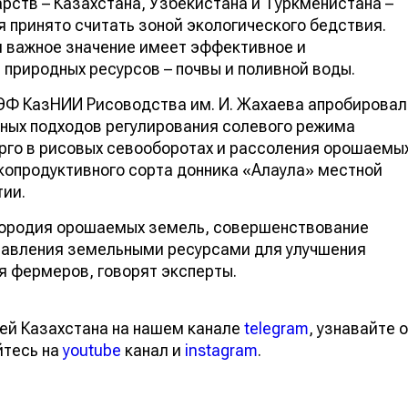
ств – Казахстана, Узбекистана и Туркменистана –
я принято считать зоной экологического бедствия.
я важное значение имеет эффективное и
природных ресурсов – почвы и поливной воды.
ГЭФ КазНИИ Рисоводства им. И. Жахаева апробировал
нных подходов регулирования солевого режима
рго в рисовых севооборотах и рассоления орошаемы
копродуктивного сорта донника «Алаула» местной
тии.
дородия орошаемых земель, совершенствование
правления земельными ресурсами для улучшения
я фермеров, говорят эксперты.
ей Казахстана на нашем канале
telegram
, узнавайте о
йтесь на
youtube
канал и
instagram
.