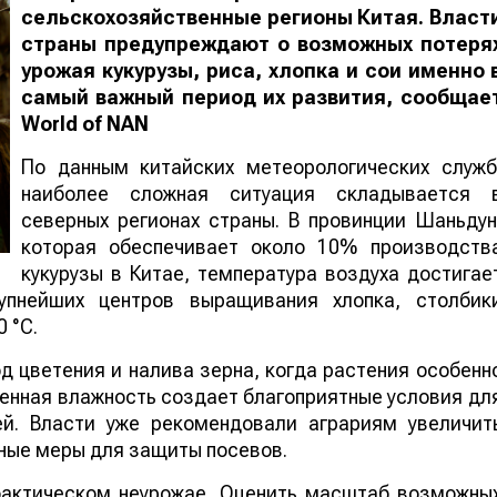
сельскохозяйственные регионы Китая. Власт
страны предупреждают о возможных потеря
урожая кукурузы, риса, хлопка и сои именно 
самый важный период их развития, сообщае
World
of
NAN
По данным китайских метеорологических служб
наиболее сложная ситуация складывается 
северных регионах страны. В провинции Шаньдун
которая обеспечивает около 10% производств
кукурузы в Китае, температура воздуха достигае
упнейших центров выращивания хлопка, столбик
 °C.
 цветения и налива зерна, когда растения особенн
шенная влажность создает благоприятные условия дл
ей. Власти уже рекомендовали аграриям увеличит
ные меры для защиты посевов.
 фактическом неурожае. Оценить масштаб возможны