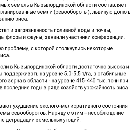
мых земель в Кызылординской области составляет
-спланированные земли (севообороты), львиную долю 
ванию риса.
ет и загрязненность поливной воды и почвы,
ы флоры и фауны, заявили участники конференции.
ю проблему, с которой столкнулись некоторые
иса.
асли в Кызылординской области достаточно высока и
 поддерживать на уровне 5,0-5,5 т/га, а стабильные
о зерна в области - на уровне 415-440 тыс. тонн при
 в последние годы в ряде хозяйств урожайность риса
вают ухудшение эколого-мелиоративного состояния
емы севооборотов. Наряду с этим – несоблюдение
сле деградации земельных угодий.