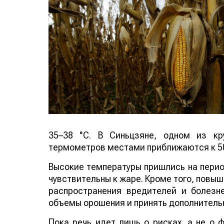
35–38 °C. В Синьцзяне, одном из кр
термометров местами приближаются к 50
Высокие температуры пришлись на период
чувствительны к жаре. Кроме того, повы
распространения вредителей и болезн
объемы орошения и принять дополнитель
Пока речь идет лишь о рисках, а не о