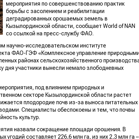
мероприятия по совершенствованию практик
борьбы с засолением и реабилитации
деградированных орошаемых земель в
Кызылординской области, сообщает World of NAN
со ссылкой на пресс-службу ФАО.
ом научно-исследовательском институте
оекта ФАО-ГЭФ «Комплексное управление природным
ленных районах сельскохозяйственного производств
тку дня участники вынесли немало злободневных
 мероприятия, под влиянием природных и
ственном секторе Кызылординской области растет
нижается плодородие почв из-за выноса питательных
одами. Специалисты обеспокоены и тем, что почвы
йность культур.
иятия назвали сокращение площади орошения. В
угодий составляет 226,6 млн га, из них 2,3 млн га –