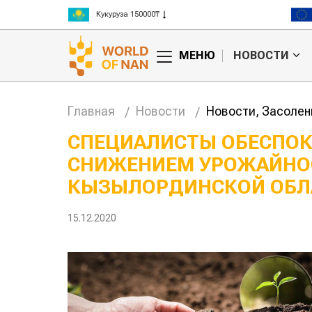
Рис 300000₸
Пшеница 3 класс 125000₸
МЕНЮ
НОВОСТИ
Главная
Новости
Новости, Засолен
СПЕЦИАЛИСТЫ ОБЕСПОК
СНИЖЕНИЕМ УРОЖАЙНОС
Китае может
Казахстанское
 цены на
сельхозсырье
КЫЗЫЛОРДИНСКОЙ ОБЛ
используют для
производства
авиатоплива
15.12.2020