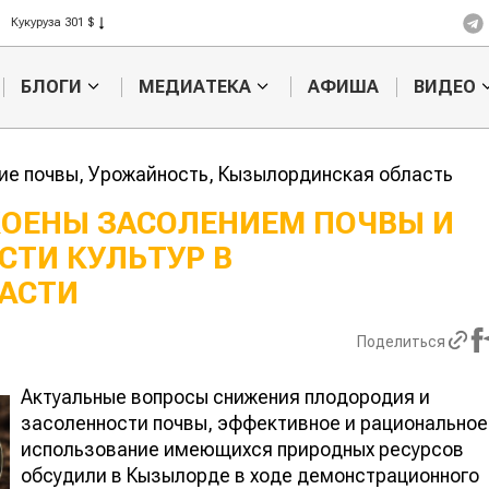
Рис 408 $
Пшеница 423 $
БЛОГИ
МЕДИАТЕКА
АФИША
ВИДЕО
ие почвы, Урожайность, Кызылординская область
ОЕНЫ ЗАСОЛЕНИЕМ ПОЧВЫ И
ТИ КУЛЬТУР В
Картофельные
Кыргызстан
войны: колорадского
Казахстан по темпам роста с
АСТИ
жука будут выжигать
хозяйства
лазером
Поделиться
Актуальные вопросы снижения плодородия и
засоленности почвы, эффективное и рациональное
использование имеющихся природных ресурсов
обсудили в Кызылорде в ходе демонстрационного