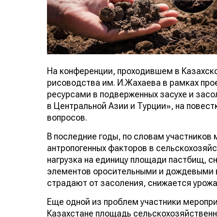
На конференции, проходившем в
Казахск
рисоводства им. И.Жахаева в рамках пр
ресурсами в подверженных засухе и засо
в Центральной Азии и Турции», на повес
вопросов.
В последние годы, по словам участников
антропогенных факторов в сельскохозяй
нагрузка на единицу площади пастбищ, с
элементов оросительными и дождевыми в
страдают от засоления, снижается урожа
Еще одной из проблем участники меропр
Казахстане площадь сельскохозяйственных 