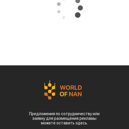
05.08.2026
Поделиться
Казахстан может освоить производство
экологически чистого авиационного топлива
(Sustainable Aviation Fuel, SAF) из
сельскохозяйственного сырья. Проект
предусматривает создание полного
производственного цикла – от выращивания
сырья до выпуска готового топлива для
авиации, сообщает
World
of
NAN
.
Эту инициативу обсудили на встрече премьер-
министра Олжаса Бектенова с основателем
гонконгской компании Full Vision Capital
доктором Питером Ли.
Ключевая идея проекта – создание в Казахстане
интегрированной экосистемы по производству
устойчивого авиационного топлива. Для этого
планируется использовать
сельскохозяйственное сырье, которое будет