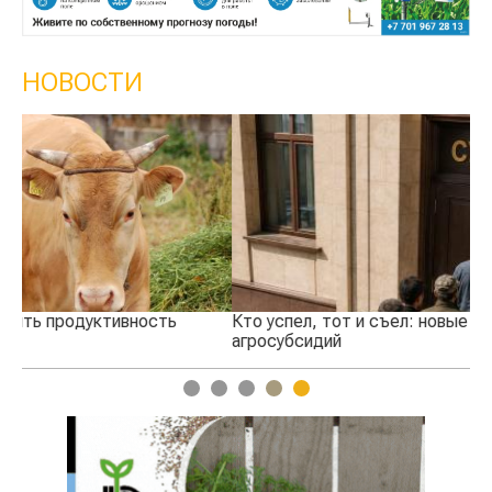
НОВОСТИ
Кто успел, тот и съел: новые правила выдачи
Ка
агросубсидий
пр
1
2
3
4
5