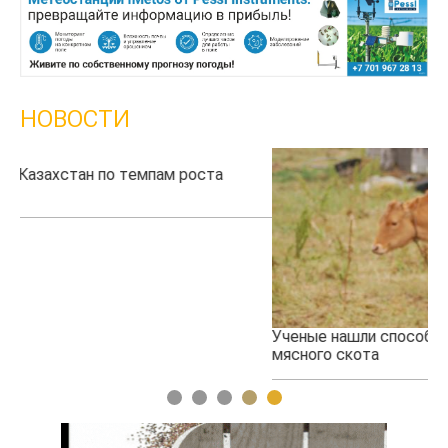
НОВОСТИ
Ученые нашли способ повысить продуктивность
Жа
мясного скота
1
2
3
4
5