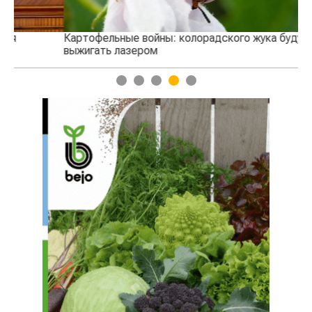
Картофельные войны: колорадского жука будут
выжигать лазером
1
2
3
4
5