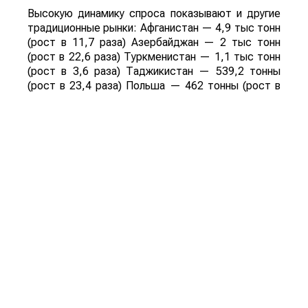
Высокую динамику спроса показывают и другие
традиционные рынки: Афганистан — 4,9 тыс тонн
(рост в 11,7 раза) Азербайджан — 2 тыс тонн
(рост в 22,6 раза) Туркменистан — 1,1 тыс тонн
(рост в 3,6 раза) Таджикистан — 539,2 тонны
(рост в 23,4 раза) Польша — 462 тонны (рост в
21 раз).
Смотрите больше интересных агроновостей
Казахстана на нашем канале
telegram
, узнавайте
о важных событиях в
facebook
и подписывайтесь
на
youtube
канал и
instagram
.
Обсуждение