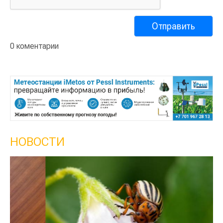
0 коментарии
НОВОСТИ
Кы
се