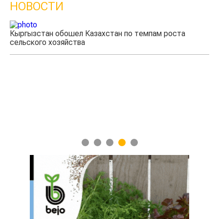
НОВОСТИ
Кыргызстан обошел Казахстан по темпам роста
сельского хозяйства
Уч
мя
1
2
3
4
5