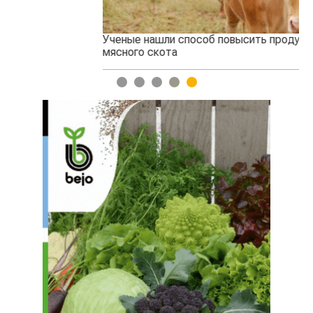
Ученые нашли способ повысить продуктивность
Жа
мясного скота
1
2
3
4
5