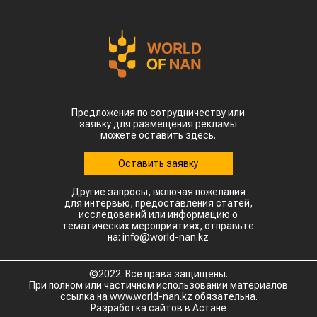
производства кукурузы в Китае, температура
воздуха достигает 35–38 °C. В Синьцзяне, одном
из крупнейших центров выращивания хлопка,
столбики термометров местами приближаются к
50 °C.
Высокие температуры пришлись на период
цветения и налива зерна, когда растения
особенно чувствительны к жаре. Кроме того,
повышенная влажность создает благоприятные
условия для распространения вредителей и
болезней. Власти уже рекомендовали аграриям
увеличить объемы орошения и принять
дополнительные меры для защиты посевов.
Пока речь идет лишь о рисках, а не о
фактическом неурожае. Оценить масштаб
возможных потерь удастся только после начала
уборочной кампании. Однако ситуация
находится под пристальным вниманием,
поскольку осенний урожай обеспечивает около
трех четвертей всего производства зерна в