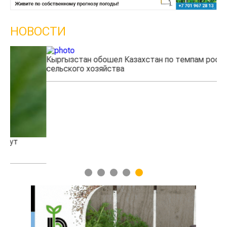
НОВОСТИ
Кыргызстан обошел Казахстан по темпам роста
Ка
сельского хозяйства
эк
1
2
3
4
5