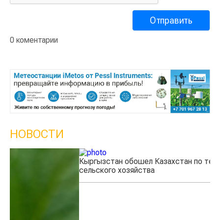
0 коментарии
НОВОСТИ
Кыргызстан обошел Казахстан по темпам роста
Ка
сельского хозяйства
эк