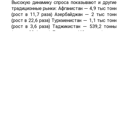
Высокую динамику спроса показывают и другие
традиционные рынки: Афганистан — 4,9 тыс тонн
(рост в 11,7 раза) Азербайджан — 2 тыс тонн
(рост в 22,6 раза) Туркменистан — 1,1 тыс тонн
(рост в 3,6 раза) Таджикистан — 539,2 тонны
(рост в 23,4 раза) Польша — 462 тонны (рост в
21 раз).
Смотрите больше интересных агроновостей
Казахстана на нашем канале
telegram
, узнавайте
о важных событиях в
facebook
и подписывайтесь
на
youtube
канал и
instagram
.
Обсуждение