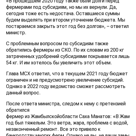
«В прошедшем 2020 году также были долги перед
фермерами под субсидиям, но мы их вернули. Да,
сегодня тоже есть недостача. Оставшиеся суммы
будем выделять при втором уточнении бюджета. Мы
постараемся закрыть этот год без долгов», – ответил
министр.
С проблемным вопросом по субсидиям также
обратились фермеры из СКО. По их словам из 200 кг
затраченных удобрений субсидиями покрывается лишь
54 кг. И им хотелось бы увеличить этот объем.
Глава МСХ ответил, что в текущем 2021 году бюджет
ограничен и не предусмотрено увеличение субсидий.
Однако в 2022 году ведомство сможет рассмотреть
данный вопрос.
После ответа министра, следом к нему с претензией
обратился
фермер из Жамбылскойобласти Саха Манатов: «В Жамбы
год был тяжелым. Это ветра, жара, проблема с водой,
незаконченный ремонт. Все это привело к
банкротству многих ферм. Однако не вы, не ваши замы