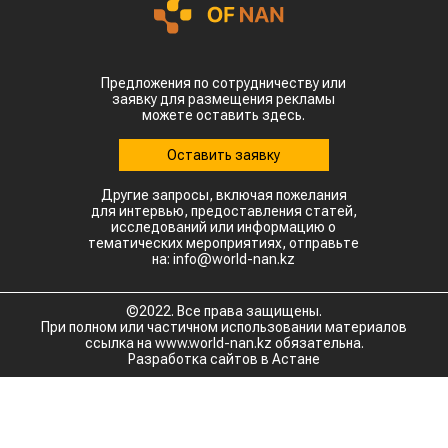
50 °C.
Высокие температуры пришлись на период
цветения и налива зерна, когда растения
особенно чувствительны к жаре. Кроме того,
повышенная влажность создает благоприятные
условия для распространения вредителей и
болезней. Власти уже рекомендовали аграриям
увеличить объемы орошения и принять
дополнительные меры для защиты посевов.
Пока речь идет лишь о рисках, а не о
фактическом неурожае. Оценить масштаб
возможных потерь удастся только после начала
уборочной кампании. Однако ситуация
находится под пристальным вниманием,
поскольку осенний урожай обеспечивает около
трех четвертей всего производства зерна в
Китае.
Для Казахстана развитие событий может иметь и
положительную сторону. Китай остается одним