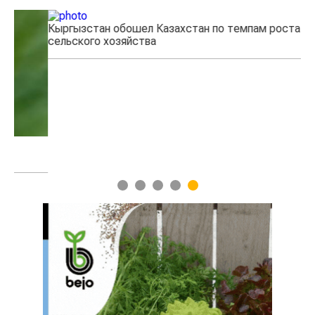
Кыргызстан обошел Казахстан по темпам роста
Ка
сельского хозяйства
эк
1
2
3
4
5