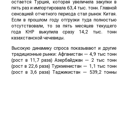
остается Турция, которая увеличила закупки в
пять раз и импортировала 63,4 тыс. тонн. Главной
сенсацией отчетного периода стал рынок Китая.
Если в прошлом году отгрузки туда полностью
отсутствовали, то за пять месяцев текущего
года КНР выкупила сразу 14,2 тыс. тонн
казахстанской чечевицы.
Высокую динамику спроса показывают и другие
традиционные рынки: Афганистан — 4,9 тыс тонн
(рост в 11,7 раза) Азербайджан — 2 тыс тонн
(рост в 22,6 раза) Туркменистан — 1,1 тыс тонн
(рост в 3,6 раза) Таджикистан — 539,2 тонны
(рост в 23,4 раза) Польша — 462 тонны (рост в
21 раз).
Смотрите больше интересных агроновостей
Казахстана на нашем канале
telegram
, узнавайте
о важных событиях в
facebook
и подписывайтесь
на
youtube
канал и
instagram
.