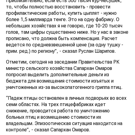
Приблизительно, если есть 500 тысяч кур-несушек,
то, чтобы полностью восстановить - провести
профилактические работы, купить цыплят - нужно
более 1,5 миллиарда тенге. Это на одну фабрику. О
небольших хозяйствах я не говорю, где 10-20 тысяч
голов, там цифры существенно ниже. Но у нас в законе
прописано, что должна быть компенсация. Расчет
ведется по средневзвешенной цене (за одну тушку -
прим. ред.) по региону”, - сказал Руслан Шарипов.
Отметим, сегодня на заседании Правительства РК
министр сельского хозяйства Сапархан Омаров
попросил выделить дополнительные деньги из
бюджета для возмещения стоимости изъятых и
уничтоженных из-за высокопатогенного гриппа птиц.
“Падеж птицы остановлен в личных подворьях во всех
семи областях. На трех птицефабриках идет
снижение, проводится работа по уничтожению
больных птиц и возмещению стоимости их
владельцам. Эпизоотическая ситуация находится на
контроле”, - сказал Сапархан Омаров.