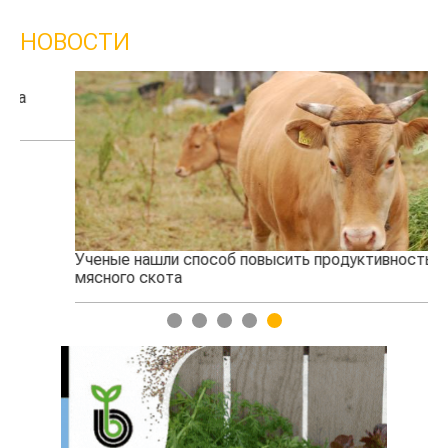
НОВОСТИ
Ученые нашли способ повысить продуктивность
Жа
мясного скота
1
2
3
4
5