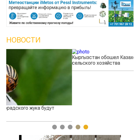
НОВОСТИ
Кыргызстан обошел Казахстан по темпам роста
Ка
сельского хозяйства
эк
1
2
3
4
5