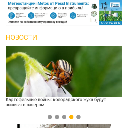
НОВОСТИ
Кы
се
Картофельные войны: колорадского жука будут
выжигать лазером
1
2
3
4
5