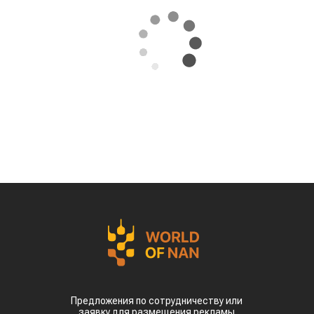
Экстремальная жара охватила ключевые
сельскохозяйственные регионы Китая.
Власти страны предупреждают о возможных
потерях урожая кукурузы, риса, хлопка и сои
именно в самый важный период их
развития, сообщает
World
of
NAN
По данным китайских метеорологических служб,
наиболее сложная ситуация складывается в
северных регионах страны. В провинции
Шаньдун, которая обеспечивает около 10%
производства кукурузы в Китае, температура
воздуха достигает 35–38 °C. В Синьцзяне, одном
из крупнейших центров выращивания хлопка,
столбики термометров местами приближаются к
50 °C.
Высокие температуры пришлись на период
цветения и налива зерна, когда растения
особенно чувствительны к жаре. Кроме того,