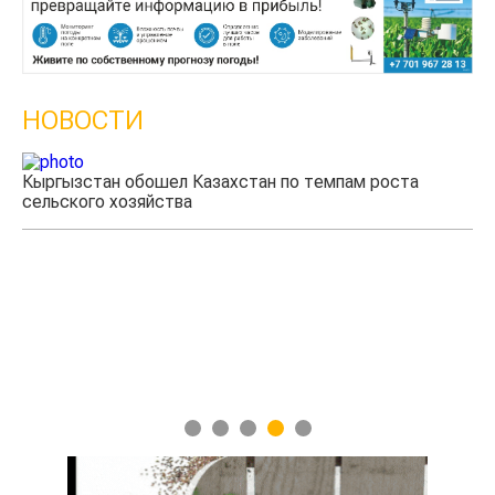
НОВОСТИ
Кыргызстан обошел Казахстан по темпам роста
сельского хозяйства
Уч
мя
1
2
3
4
5