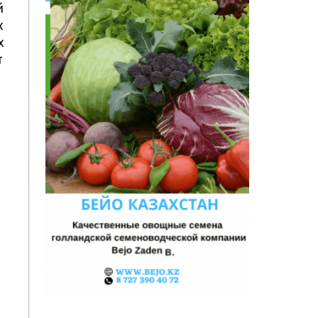
й
х
х
т