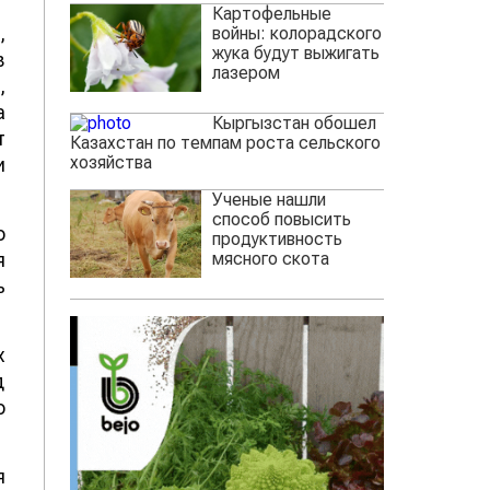
Картофельные
,
войны: колорадского
жука будут выжигать
в
лазером
,
а
Кыргызстан обошел
т
Казахстан по темпам роста сельского
хозяйства
и
Ученые нашли
способ повысить
о
продуктивность
мясного скота
я
ь
х
д
о
я