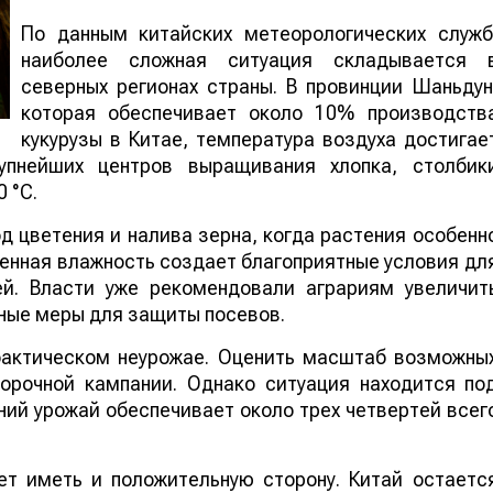
По данным китайских метеорологических служб
наиболее сложная ситуация складывается 
северных регионах страны. В провинции Шаньдун
которая обеспечивает около 10% производств
кукурузы в Китае, температура воздуха достигае
упнейших центров выращивания хлопка, столбик
 °C.
 цветения и налива зерна, когда растения особенн
шенная влажность создает благоприятные условия дл
ей. Власти уже рекомендовали аграриям увеличит
ные меры для защиты посевов.
 фактическом неурожае. Оценить масштаб возможны
борочной кампании. Однако ситуация находится по
ий урожай обеспечивает около трех четвертей всег
т иметь и положительную сторону. Китай остаетс