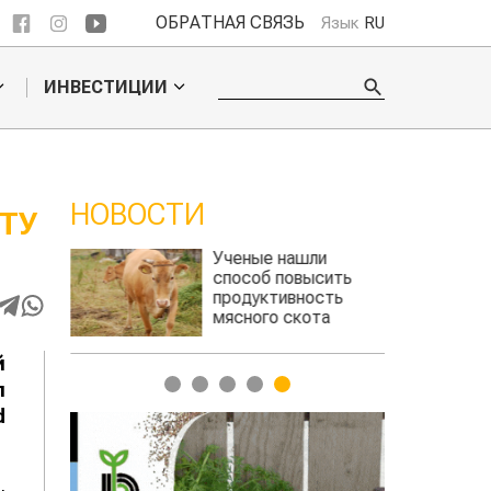
ОБРАТНАЯ СВЯЗЬ
Язык
RU
ИНВЕСТИЦИИ
НОВОСТИ
ТУ
 обошел
Ученые нашли
ельского
способ повысить
продуктивность
мясного скота
й
1
2
3
4
5
л
d
,