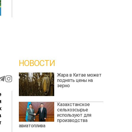
НОВОСТИ
Жара в Китае может
поднять цены на
зерно
е
и
Казахстанское
х
сельхозсырье
используют для
в
производства
т
авиатоплива