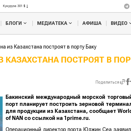
Рис 408 $
Пшеница 423 $
БЛОГИ
МЕДИАТЕКА
АФИША
ВИДЕО
а из Казахстана построят в порту Баку
З КАЗАХСТАНА ПОСТРОЯТ В ПОР
Картофельные
Кыргызстан
войны: колорадского
Казахстан по темпам роста с
жука будут выжигать
хозяйства
Поделиться
лазером
Бакинский международный морской торговы
порт планирует построить зерновой термина
для продукции из Казахстана, сообщает
Worl
of
NAN
со ссылкой на 1prime.ru.
Операционный директор порта Юджин Сеа заявил