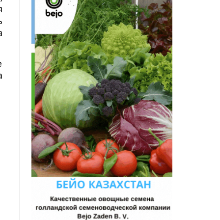
я
ь
а
е
а