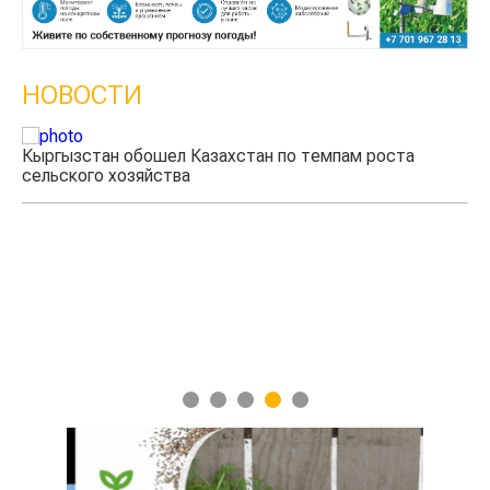
НОВОСТИ
Кыргызстан обошел Казахстан по темпам роста
сельского хозяйства
Уч
мя
1
2
3
4
5