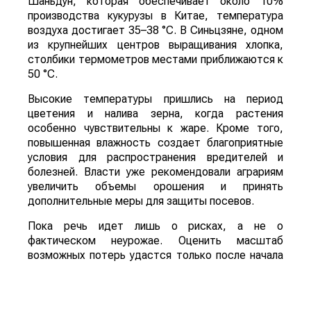
Шаньдун, которая обеспечивает около 10%
производства кукурузы в Китае, температура
воздуха достигает 35–38 °C. В Синьцзяне, одном
из крупнейших центров выращивания хлопка,
столбики термометров местами приближаются к
50 °C.
Высокие температуры пришлись на период
цветения и налива зерна, когда растения
особенно чувствительны к жаре. Кроме того,
повышенная влажность создает благоприятные
условия для распространения вредителей и
болезней. Власти уже рекомендовали аграриям
увеличить объемы орошения и принять
дополнительные меры для защиты посевов.
Пока речь идет лишь о рисках, а не о
фактическом неурожае. Оценить масштаб
возможных потерь удастся только после начала
уборочной кампании. Однако ситуация находится
под пристальным вниманием, поскольку осенний
урожай обеспечивает около трех четвертей