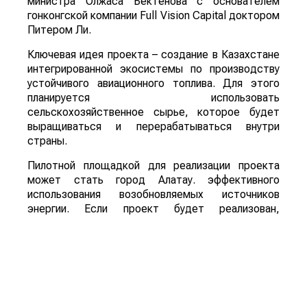
министра Олжаса Бектенова с основателем
гонконгской компании Full Vision Capital доктором
Питером Ли.
Ключевая идея проекта – создание в Казахстане
интегрированной экосистемы по производству
устойчивого авиационного топлива. Для этого
планируется использовать
сельскохозяйственное сырье, которое будет
выращиваться и перерабатываться внутри
страны.
Пилотной площадкой для реализации проекта
может стать город Алатау. эффективного
использования возобновляемых источников
энергии. Если проект будет реализован,
Казахстан сможет развивать новое направление
глубокой переработки сельскохозяйственной
продукции, одновременно расширяя рынок сбыта
сырья и внедряя технологии «зеленой»
экономики.
Для справки: Sustainable Aviation Fuel (SAF) –