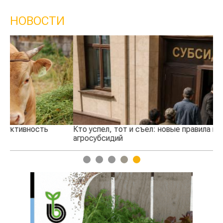
НОВОСТИ
Кто успел, тот и съел: новые правила выдачи
Ка
агросубсидий
пр
1
2
3
4
5