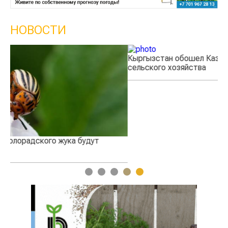
НОВОСТИ
Кыргызстан обошел Казахстан по темпам роста
Ка
сельского хозяйства
эк
1
2
3
4
5