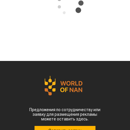
За первые пять месяцев этого года аграрии
Казахстана совершили масштабный прорыв
на мировом рынке зернобобовых, продав за
рубеж более 93 тыс тонн чечевицы,
сообщает
World
of
NAN
.
По данным Lsm.kz, этот объем сразу в 6,7 раза
превысил показатели аналогичного периода
прошлого года. Суммарная экспортная выручка
отечественных производителей приблизилась к
отметке в $35 млн.
Казахстанскую чечевицу активно закупают 23
страны мира. Ключевым торговым партнером
остается Турция, которая увеличила закупки в
пять раз и импортировала 63,4 тыс. тонн.
Главной сенсацией отчетного периода стал
рынок Китая. Если в прошлом году отгрузки туда
полностью отсутствовали, то за пять месяцев
текущего года КНР выкупила сразу 14,2 тыс.
тонн казахстанской чечевицы.
Высокую динамику спроса показывают и другие