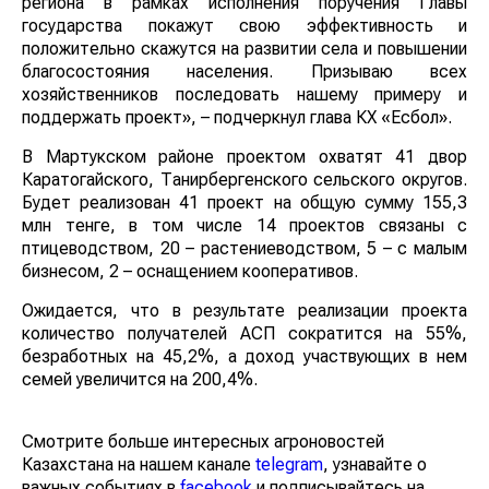
региона в рамках исполнения поручения Главы
государства покажут свою эффективность и
положительно скажутся на развитии села и повышении
благосостояния населения. Призываю всех
хозяйственников последовать нашему примеру и
поддержать проект», – подчеркнул глава КХ «Есбол».
В Мартукском районе проектом охватят 41 двор
Каратогайского, Танирбергенского сельского округов.
Будет реализован 41 проект на общую сумму 155,3
млн тенге, в том числе 14 проектов связаны с
птицеводством, 20 – растениеводством, 5 – с малым
бизнесом, 2 – оснащением кооперативов.
Ожидается, что в результате реализации проекта
количество получателей АСП сократится на 55%,
безработных на 45,2%, а доход участвующих в нем
семей увеличится на 200,4%.
Смотрите больше интересных агроновостей
Казахстана на нашем канале
telegram
, узнавайте о
важных событиях в
facebook
и подписывайтесь на