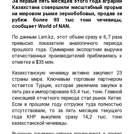
За первые пять месяцев этого года аграрии
Казахстана совершили масштабный прорыв
на мировом рынке зернобобовых, продав за
рубеж более 93 тыс тонн чечевицы,
сообщает
World
of
NAN
.
По данным Lsm.kz, этот объем сразу в 6,7 раза
превысил показатели аналогичного периода
прошлого года. Суммарная экспортная выручка
отечественных производителей приблизилась к
отметке в $35 млн.
Казахстанскую чечевицу активно закупают 23
страны мира. Ключевым торговым партнером
остается Турция, которая увеличила закупки в
пять раз и импортировала 63,4 тыс. тонн. Главной
сенсацией отчетного периода стал рынок Китая.
Если в прошлом году отгрузки туда полностью
отсутствовали, то за пять месяцев текущего
года КНР выкупила сразу 14,2 тыс. тонн
казахстанской чечевицы.
Высокую динамику спроса показывают и другие