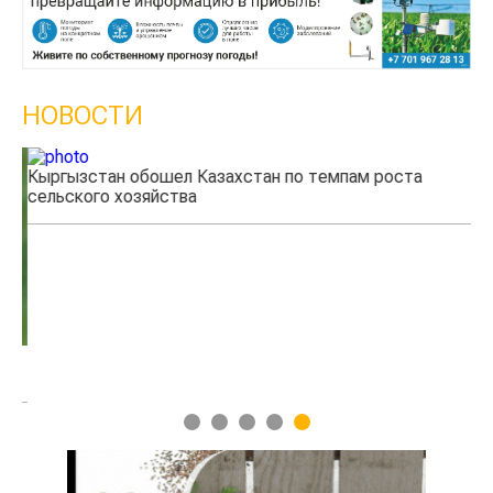
НОВОСТИ
Кыргызстан обошел Казахстан по темпам роста
Ка
сельского хозяйства
эк
1
2
3
4
5