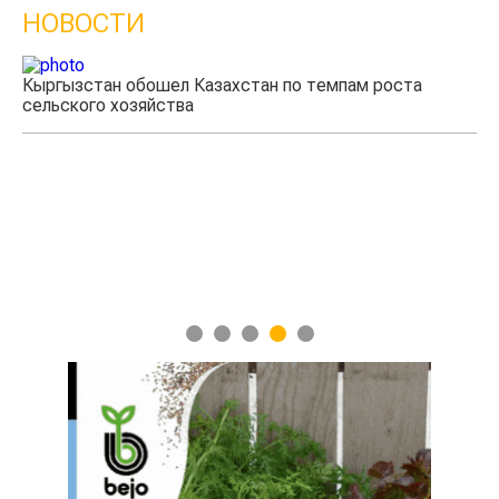
НОВОСТИ
ахстан по темпам роста
Ученые нашли способ повыси
мясного скота
1
2
3
4
5