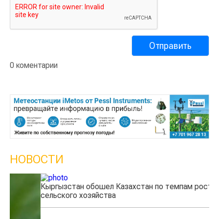
0 коментарии
НОВОСТИ
Кыргызстан обошел Казахстан по темпам роста
Ка
сельского хозяйства
эк