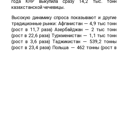
года КНР выкупила сразу 14,2 тыс. тонн
казахстанской чечевицы.
Высокую динамику спроса показывают и другие
традиционные рынки: Афганистан — 4,9 тыс тонн
(рост в 11,7 раза) Азербайджан — 2 тыс тонн
(рост в 22,6 раза) Туркменистан — 1,1 тыс тонн
(рост в 3,6 раза) Таджикистан — 539,2 тонны
(рост в 23,4 раза) Польша — 462 тонны (рост в
21 раз).
Смотрите больше интересных агроновостей
Казахстана на нашем канале
telegram
, узнавайте
о важных событиях в
facebook
и подписывайтесь
на
youtube
канал и
instagram
.
Обсуждение