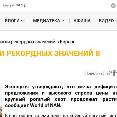
Ячмень 330 $
Кукуруза 301 $
Рис 408 $
БЛОГИ
МЕДИАТЕКА
АФИША
ВИДЕО
Пшеница 423 $
тигли рекордных значений в Европе
ЛИ РЕКОРДНЫХ ЗНАЧЕНИЙ В
Казахстанское
Картофельн
сельхозсырье
войны: коло
используют для
жука будут 
Поделиться
производства
лазером
лива
Эксперты утверждают, что из-за дефицит
предложения и высокого спроса цены н
крупный рогатый скот продолжат расти
сообщает
World
of
NAN
.
В настоящее время цены на крупный рогатый ско