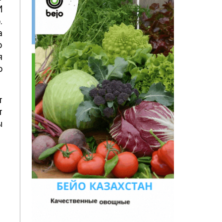
И
.
а
о
я
о
т
т
у