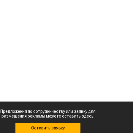
й
зерно
н
Казахстанское
а
сельхозсырье
используют для
ь
производства
авиатоплива
м
Картофельные
войны: колорадского
.
жука будут выжигать
а
лазером
.
Кыргызстан обошел
Казахстан по темпам роста сельского
с
хозяйства
с
ы