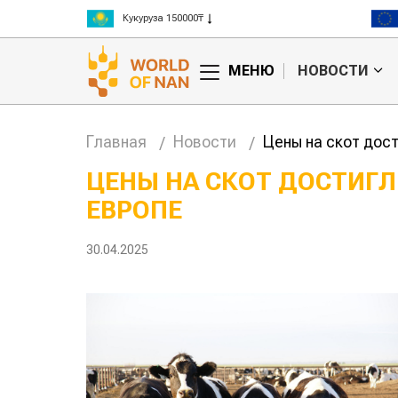
Ячмень 130000₸
Кукуруза 150000₸
Рис 300000₸
МЕНЮ
НОВОСТИ
Пшеница 3 класс 125000₸
Главная
Новости
Цены на скот дос
ЦЕНЫ НА СКОТ ДОСТИГ
ЕВРОПЕ
анские
Жара в Китае может
 млн на
поднять цены на
зерно
30.04.2025
авиатоп