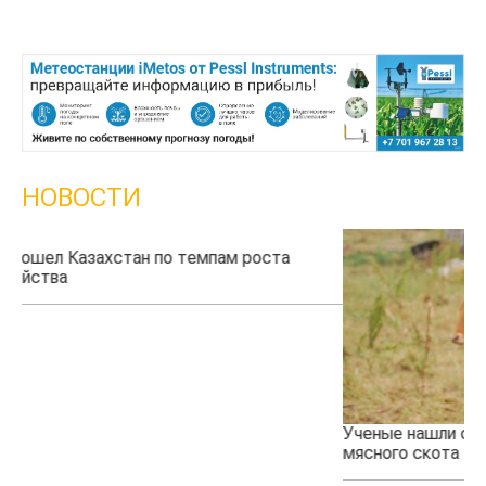
НОВОСТИ
Ученые нашли способ повысить продуктивность
Ж
мясного скота