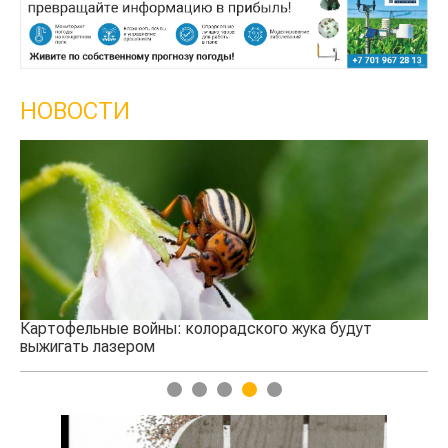
НОВОСТИ
Кыргы
сельс
Картофельные войны: колорадского жука будут
выжигать лазером
1
2
3
4
5