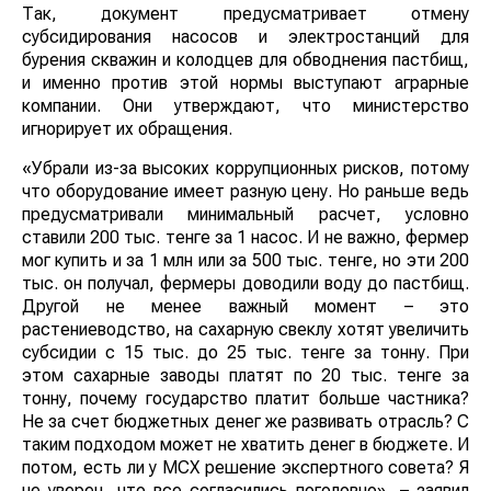
Так, документ предусматривает отмену
субсидирования насосов и электростанций для
бурения скважин и колодцев для обводнения пастбищ,
и именно против этой нормы выступают аграрные
компании. Они утверждают, что министерство
игнорирует их обращения.
«Убрали из-за высоких коррупционных рисков, потому
что оборудование имеет разную цену. Но раньше ведь
предусматривали минимальный расчет, условно
ставили 200 тыс. тенге за 1 насос. И не важно, фермер
мог купить и за 1 млн или за 500 тыс. тенге, но эти 200
тыс. он получал, фермеры доводили воду до пастбищ.
Другой не менее важный момент – это
растениеводство, на сахарную свеклу хотят увеличить
субсидии с 15 тыс. до 25 тыс. тенге за тонну. При
этом сахарные заводы платят по 20 тыс. тенге за
тонну, почему государство платит больше частника?
Не за счет бюджетных денег же развивать отрасль? С
таким подходом может не хватить денег в бюджете. И
потом, есть ли у МСХ решение экспертного совета? Я
не уверен, что все согласились поголовно», – заявил