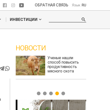
ОБРАТНАЯ СВЯЗЬ
Язык
RU
ИНВЕСТИЦИИ
НОВОСТИ
ли
Кто успел, тот и
сить
съел: новые правила
сть
выдачи агросубсидий
та
авиатоплива
1
2
3
4
5
а