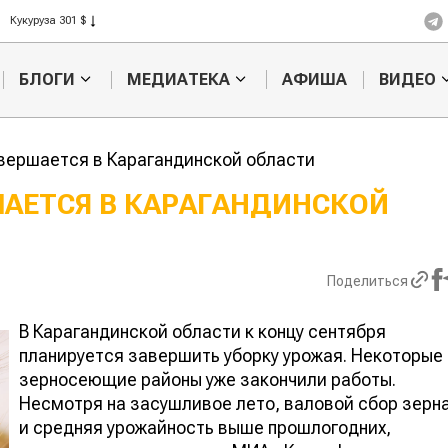
Рис 408 $
Пшеница 423 $
БЛОГИ
МЕДИАТЕКА
АФИША
ВИДЕО
вершается в Карагандинской области
ШАЕТСЯ В КАРАГАНДИНСКОЙ
Кыргызстан обошел
Ученые наш
ан по темпам роста сельского
способ повы
ва
продуктивно
Поделиться
мясного ско
В Карагандинской области к концу сентября
планируется завершить уборку урожая. Некоторые
зерносеющие районы уже закончили работы.
Несмотря на засушливое лето, валовой сбор зерн
и средняя урожайность выше прошлогодних,