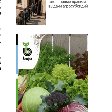
о
съел: новые правила
выдачи агросубсидий
ь
и
о
н
,
,
ю
д