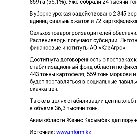
859 га (56,1%). Уже собрали 24 тысячи то
В уборке урожая задействовано 2 345 зе
единиц свальных жаток и 72 картофелеко
Сельхозтоваропроизводителей обеспечи
Растениеводы получают субсидии. Льгот
финансовые институты АО «КазАгро».
Достигнута договорённость о поставках 
стабилизационный фонд области по фикс
443 тонны картофеля, 559 тонн моркови и
будет поставляться в социальные павиль
скачка цен.
Также в целях стабилизации цен на хлеб
в объёме 36,3 тысячи тонн.
Аким области Женис Касымбек дал поруч
Источник:
www.inform.kz