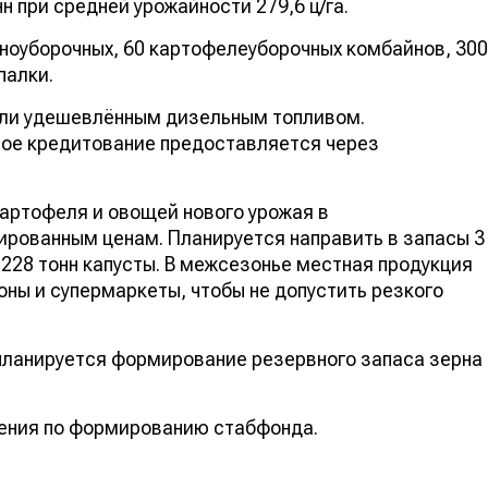
нн при средней урожайности 279,6 ц/га.
рноуборочных, 60 картофелеуборочных комбайнов, 300
палки.
ли удешевлённым дизельным топливом.
ное кредитование предоставляется через
картофеля и овощей нового урожая в
ированным ценам. Планируется направить в запасы 3
 228 тонн капусты. В межсезонье местная продукция
оны и супермаркеты, чтобы не допустить резкого
 планируется формирование резервного запаса зерна
ения по формированию стабфонда.