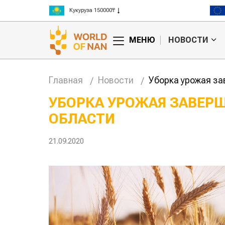
Рис 300000₸
Пшеница 3 класс 125000₸
МЕНЮ
НОВОСТИ
Главная
Новости
Уборка урожая за
УБОРКА УРОЖАЯ ЗАВЕР
ОБЛАСТИ
анское
Картофельные
сырье
войны: колорадского
Казахст
уют для
жука будут выжигать
хозяйст
21.09.2020
дства
лазером