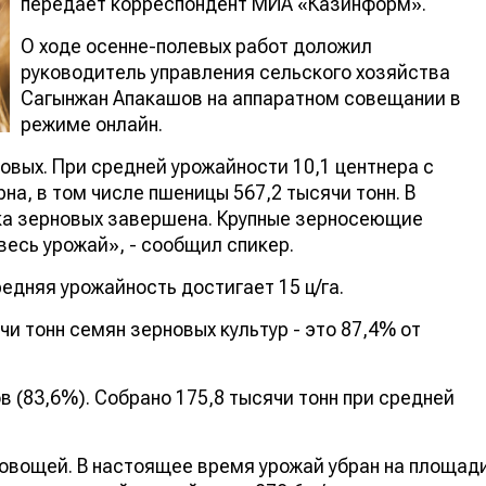
передает корреспондент МИА «Казинформ».
О ходе осенне-полевых работ доложил
руководитель управления сельского хозяйства
Сагынжан Апакашов на аппаратном совещании в
режиме онлайн.
овых. При средней урожайности 10,1 центнера с
на, в том числе пшеницы 567,2 тысячи тонн. В
ка зерновых завершена. Крупные зерносеющие
весь урожай», - сообщил спикер.
редняя урожайность достигает 15 ц/га.
чи тонн семян зерновых культур - это 87,4% от
в (83,6%). Собрано 175,8 тысячи тонн при средней
у овощей. В настоящее время урожай убран на площад