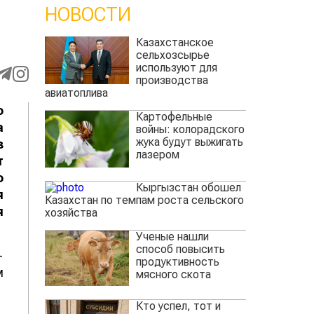
НОВОСТИ
Казахстанское
сельхозсырье
используют для
производства
авиатоплива
о
Картофельные
а
войны: колорадского
жука будут выжигать
з
лазером
т
о
Кыргызстан обошел
я
Казахстан по темпам роста сельского
я
хозяйства
Ученые нашли
способ повысить
-
продуктивность
м
мясного скота
Кто успел, тот и