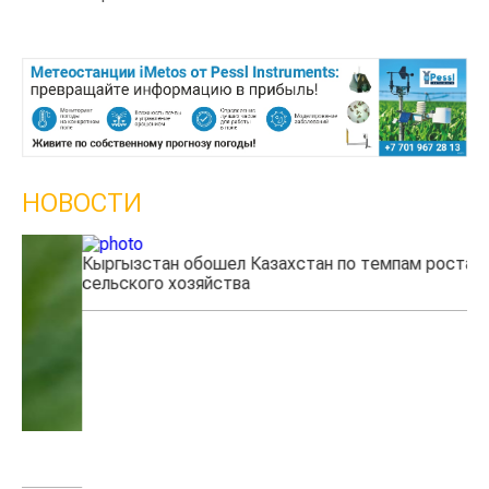
НОВОСТИ
Кыргызстан обошел Казахстан по темпам роста
Ка
сельского хозяйства
эк