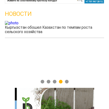
НОВОСТИ
Кыргызстан обошел Казахстан по темпам роста
сельского хозяйства
Уч
мя
1
2
3
4
5