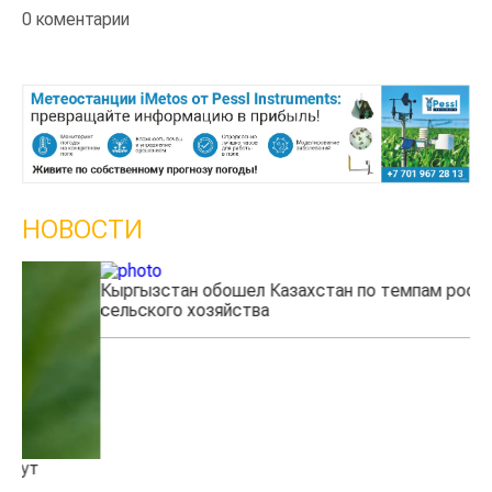
0 коментарии
НОВОСТИ
Кыргызстан обошел Казахстан по темпам роста
Ка
сельского хозяйства
эк