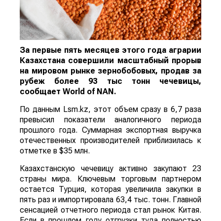
За первые пять месяцев этого года аграрии
Казахстана совершили масштабный прорыв
на мировом рынке зернобобовых, продав за
рубеж более 93 тыс тонн чечевицы,
сообщает
World
of
NAN
.
По данным Lsm.kz, этот объем сразу в 6,7 раза
превысил показатели аналогичного периода
прошлого года. Суммарная экспортная выручка
отечественных производителей приблизилась к
отметке в $35 млн.
Казахстанскую чечевицу активно закупают 23
страны мира. Ключевым торговым партнером
остается Турция, которая увеличила закупки в
пять раз и импортировала 63,4 тыс. тонн. Главной
сенсацией отчетного периода стал рынок Китая.
Если в прошлом году отгрузки туда полностью