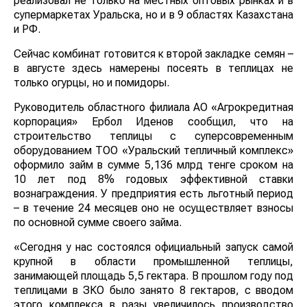
реализовал не только на местных оптовых рынках и в
супермаркетах Уральска, но и в 9 областях Казахстана
и РФ.
Сейчас комбинат готовится к второй закладке семян –
в августе здесь намерены посеять в теплицах не
только огурцы, но и помидоры.
Руководитель областного филиала АО «Агрокредитная
корпорация» Ербол Иденов сообщил, что на
строительство теплицы с суперсовременным
оборудованием ТОО «Уральский тепличный комплекс»
оформило займ в сумме 5,136 млрд тенге сроком на
10 лет под 8% годовых эффективной ставки
вознаграждения. У предприятия есть льготный период
– в течение 24 месяцев оно не осуществляет взносы
по основной сумме своего займа.
«Сегодня у нас состоялся официальный запуск самой
крупной в области промышленной теплицы,
занимающей площадь 5,5 гектара. В прошлом году под
теплицами в ЗКО было занято 8 гектаров, с вводом
этого комплекса в разы увеличилось производство