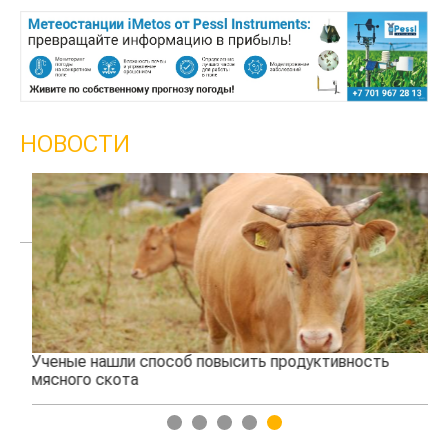
НОВОСТИ
Ученые нашли способ повысить продуктивность
Жа
мясного скота
1
2
3
4
5