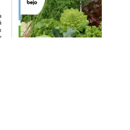
я
й
х
х
т