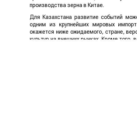
производства зерна в Китае.
Для Казахстана развитие событий може
одним из крупнейших мировых импорт
окажется ниже ожидаемого, стране, веро
культур на внешних рынках. Кроме того,
аграрных стран мира способно по
дополнительным фактором в пользу эксп
Смотрите больше интересных агроновост
важных событиях в
facebook
и подписыва
Обсуждение