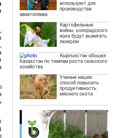
используют для
в
производства
т
авиатоплива
Картофельные
,
войны: колорадского
жука будут выжигать
в
лазером
,
а
Кыргызстан обошел
т
Казахстан по темпам роста сельского
хозяйства
и
Ученые нашли
способ повысить
о
продуктивность
мясного скота
я
ь
х
д
о