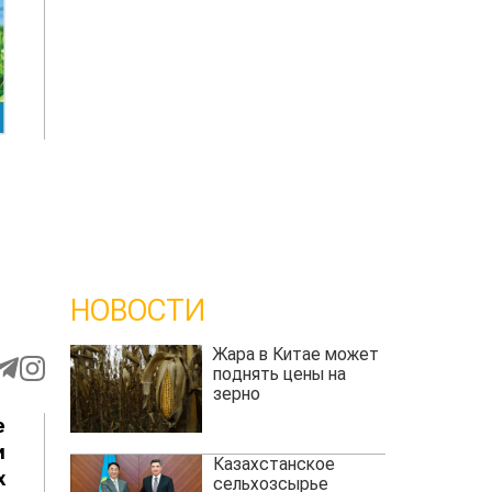
НОВОСТИ
Жара в Китае может
поднять цены на
зерно
е
и
Казахстанское
х
сельхозсырье