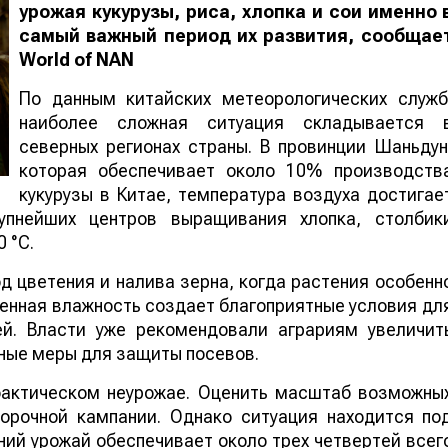
урожая кукурузы, риса, хлопка и сои именно 
самый важный период их развития, сообщае
World
of
NAN
По данным китайских метеорологических служб
наиболее сложная ситуация складывается 
северных регионах страны. В провинции Шаньдун
которая обеспечивает около 10% производств
кукурузы в Китае, температура воздуха достигае
упнейших центров выращивания хлопка, столбик
 °C.
 цветения и налива зерна, когда растения особенн
шенная влажность создает благоприятные условия дл
ей. Власти уже рекомендовали аграриям увеличит
ные меры для защиты посевов.
 фактическом неурожае. Оценить масштаб возможны
борочной кампании. Однако ситуация находится по
ий урожай обеспечивает около трех четвертей всег