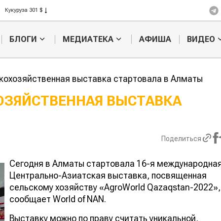
Кукуруза 301 $
Рис 408 $
Пшеница 423 $
БЛОГИ
МЕДИАТЕКА
АФИША
ВИДЕО
кохозяйственная выставка стартовала в Алматы
ОЗЯЙСТВЕННАЯ ВЫСТАВКА
Казахстанское
Картофельн
сельхозсырье
войны: коло
используют для
жука будут 
Поделиться
производства
лазером
лива
Сегодня в Алматы стартовала 16-я международна
Центрально-Азиатская выставка, посвященная
сельскому хозяйству «AgroWorld Qazaqstan-2022»,
сообщает World of NAN.
Выставку можно по праву считать уникальной,