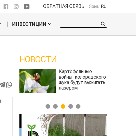
ОБРАТНАЯ СВЯЗЬ
Язык
RU
ИНВЕСТИЦИИ
НОВОСТИ
ые
Кыргызстан обошел
радского
Казахстан по темпам роста сельского
выжигать
хозяйства
я
1
2
3
4
5