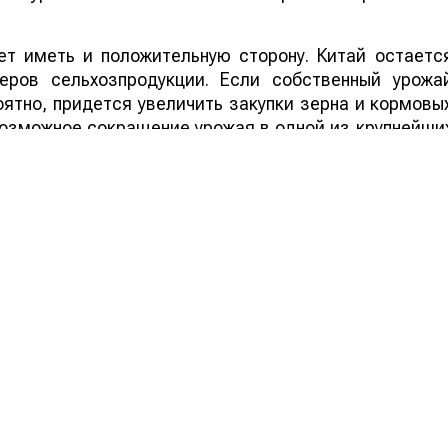
т иметь и положительную сторону. Китай остаетс
еров сельхозпродукции. Если собственный урожа
ятно, придется увеличить закупки зерна и кормовы
 возможное сокращение урожая в одной из крупнейши
ддержать мировые цены на зерно, что стане
ортеров.
ей Казахстана на нашем канале
telegram
, узнавайте о
йтесь на
youtube
канал и
instagram
.