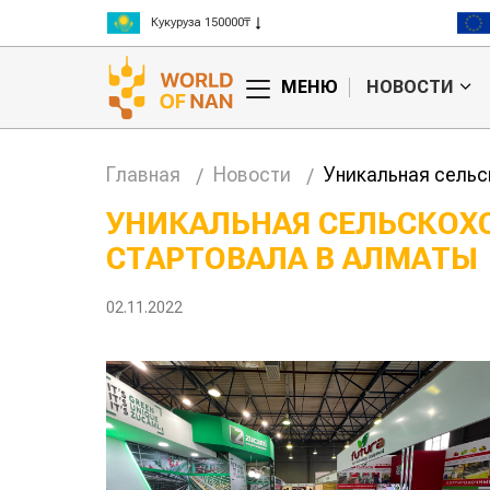
Кукуруза 150000₸
Рис 300000₸
Пшеница 3 класс 125000₸
МЕНЮ
НОВОСТИ
Главная
Новости
Уникальная сельс
УНИКАЛЬНАЯ СЕЛЬСКОХ
СТАРТОВАЛА В АЛМАТЫ
нашли
Жара в Китае может
повысить
поднять цены на
ивность
зерно
02.11.2022
 скота
авиатоп