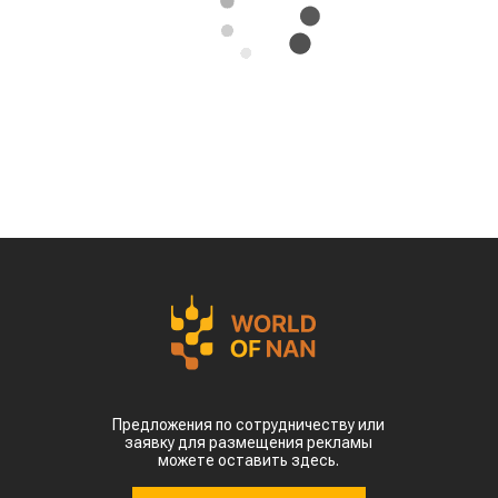
Власти страны предупреждают о возможных
потерях урожая кукурузы, риса, хлопка и сои
именно в самый важный период их
развития, сообщает
World
of
NAN
По данным китайских метеорологических служб,
наиболее сложная ситуация складывается в
северных регионах страны. В провинции
Шаньдун, которая обеспечивает около 10%
производства кукурузы в Китае, температура
воздуха достигает 35–38 °C. В Синьцзяне, одном
из крупнейших центров выращивания хлопка,
столбики термометров местами приближаются к
50 °C.
Высокие температуры пришлись на период
цветения и налива зерна, когда растения
особенно чувствительны к жаре. Кроме того,
повышенная влажность создает благоприятные
условия для распространения вредителей и
болезней. Власти уже рекомендовали аграриям