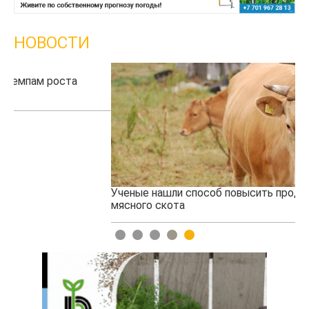
НОВОСТИ
Ученые нашли способ повысить продуктивность
Жа
мясного скота
1
2
3
4
5