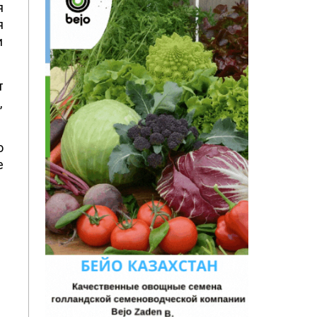
я
я
и
т
,
о
е