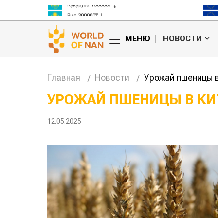
Рис 300000₸
Пшеница 3 класс 125000₸
МЕНЮ
НОВОСТИ
Главная
Новости
Урожай пшеницы в
УРОЖАЙ ПШЕНИЦЫ В КИ
анские
Жара в Китае может
12.05.2025
млн на
поднять цены на
зерно
авиатоп