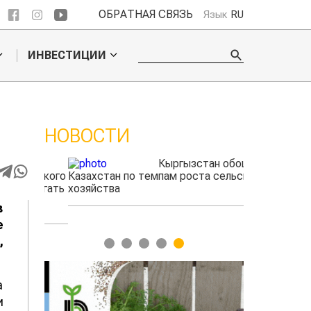
ОБРАТНАЯ СВЯЗЬ
Язык
RU
ИНВЕСТИЦИИ
НОВОСТИ
ые
Кыргызстан обошел
радского
Казахстан по темпам роста сельского
фермеры зар
выжигать
хозяйства
экспорте че
в
е
,
1
2
3
4
5
а
и