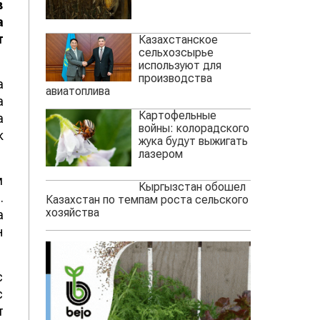
в
а
т
Казахстанское
сельхозсырье
используют для
производства
а
авиатоплива
а
Картофельные
а
войны: колорадского
к
жука будут выжигать
лазером
м
Кыргызстан обошел
.
Казахстан по темпам роста сельского
хозяйства
а
н
с
с
т