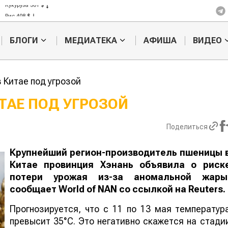
Рис 408 $
Пшеница 423 $
БЛОГИ
МЕДИАТЕКА
АФИША
ВИДЕО
 Китае под угрозой
ТАЕ ПОД УГРОЗОЙ
Казахстанское
Картофельн
Поделиться
сельхозсырье
войны: коло
используют для
жука будут 
производства
лазером
Крупнейший регион-производитель пшеницы 
лива
Китае провинция Хэнань объявила о риск
потери урожая из-за аномальной жары
сообщает
World
of
NAN
со ссылкой на
Reuters.
Прогнозируется, что с 11 по 13 мая температур
превысит 35°C. Это негативно скажется на стади