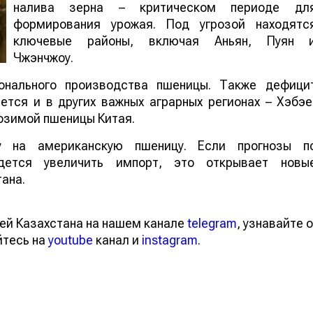
налива зерна – критическом периоде дл
формирования урожая. Под угрозой находятс
ключевые районы, включая Аньян, Пуян 
Чжэнчжоу.
онального производства пшеницы. Также дефици
тся и в других важных аграрных регионах – Хэбэе
озимой пшеницы Китая.
 на американскую пшеницу. Если прогнозы п
идется увеличить импорт, это открывает новы
ана.
ей Казахстана на нашем канале
telegram
, узнавайте о
йтесь на
youtube
канал и
instagram
.