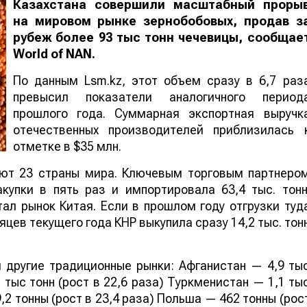
Казахстана совершили масштабный проры
на мировом рынке зернобобовых, продав з
рубеж более 93 тыс тонн чечевицы, сообщае
World
of
NAN
.
По данным Lsm.kz, этот объем сразу в 6,7 раз
превысил показатели аналогичного период
прошлого года. Суммарная экспортная выручк
отечественных производителей приблизилась 
отметке в $35 млн.
ают 23 страны мира. Ключевым торговым партнеро
купки в пять раз и импортировала 63,4 тыс. тонн
ал рынок Китая. Если в прошлом году отгрузки туд
яцев текущего года КНР выкупила сразу 14,2 тыс. тон
 другие традиционные рынки: Афганистан — 4,9 ты
 тыс тонн (рост в 22,6 раза) Туркменистан — 1,1 ты
,2 тонны (рост в 23,4 раза) Польша — 462 тонны (рос