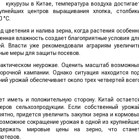
кукурузы в Китае, температура воздуха достигае
упнейших центров выращивания хлопка, столбик
 °C.
 цветения и налива зерна, когда растения особенн
шенная влажность создает благоприятные условия дл
ей. Власти уже рекомендовали аграриям увеличит
ные меры для защиты посевов.
 фактическом неурожае. Оценить масштаб возможны
борочной кампании. Однако ситуация находится по
ий урожай обеспечивает около трех четвертей всег
т иметь и положительную сторону. Китай остаетс
еров сельхозпродукции. Если собственный урожа
ятно, придется увеличить закупки зерна и кормовы
 возможное сокращение урожая в одной из крупнейши
ддержать мировые цены на зерно, что стане
ортеров.