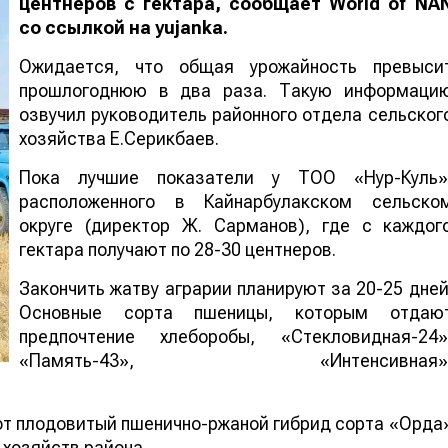
центнеров с гектара, сообщает World of NA
со ссылкой на yujanka.
Ожидается, что общая урожайность превыси
прошлогоднюю в два раза. Такую информаци
озвучил руководитель районного отдела сельског
хозяйства Е.Серикбаев.
Пока лучшие показатели у ТОО «Нур-Куль»
расположенного в Кайнарбулакском сельско
округе (директор Ж. Сарманов), где с каждог
гектара получают по 28-30 центнеров.
Закончить жатву аграрии планируют за 20-25 дней
Основные сорта пшеницы, которым отдаю
предпочтение хлеборобы, «Стекловидная-24»
«Память-43», «Интенсивная»
от плодовитый пшенично-ржаной гибрид сорта «Орда
 хозяйств района.