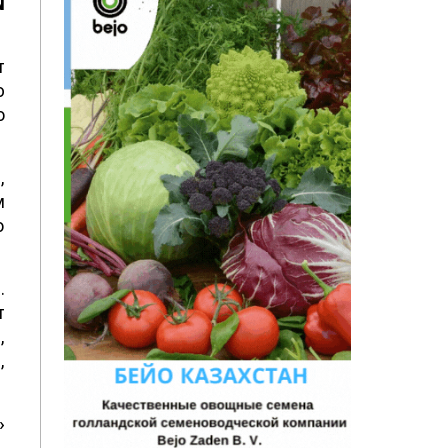
N
т
ю
о
,
м
о
.
т
,
,
»