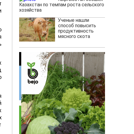
т
Казахстан по темпам роста сельского
хозяйства
и
Ученые нашли
способ повысить
о
продуктивность
мясного скота
я
ь
х
д
о
я
й
х
х
т