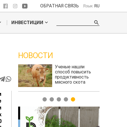
ОБРАТНАЯ СВЯЗЬ
Язык
RU
ИНВЕСТИЦИИ
НОВОСТИ
ли
Жара в Китае может
сить
поднять цены на
сть
зерно
та
авиатоплива
м
1
2
3
4
5
е
и
х
0