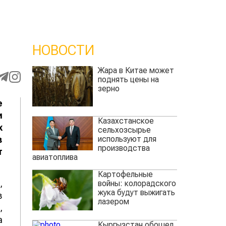
НОВОСТИ
Жара в Китае может
поднять цены на
зерно
е
и
Казахстанское
х
сельхозсырье
используют для
в
производства
т
авиатоплива
Картофельные
,
войны: колорадского
жука будут выжигать
в
лазером
,
а
Кыргызстан обошел