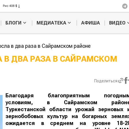
Рис 408 $
Пшеница 423 $
БЛОГИ
МЕДИАТЕКА
АФИША
ВИДЕО
сла в два раза в Сайрамском районе
 В ДВА РАЗА В САЙРАМСКОМ
Ученые наш
способ повы
продуктивно
Поделиться
мясного ско
Благодаря благоприятным погодны
условиям, в Сайрамском район
Туркестанской области урожай зерновых 
зернобобовых культур на богарных земля
ожидается в среднем на уровне 18-2