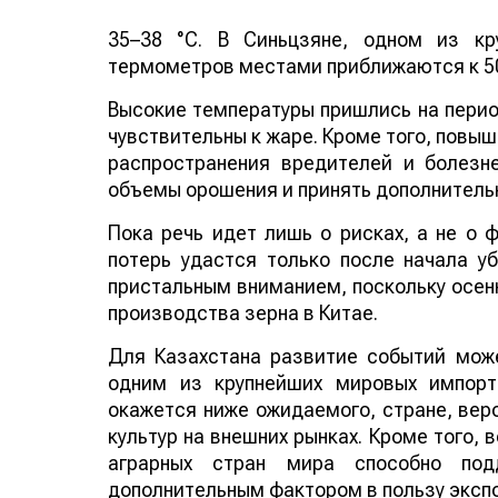
35–38 °C. В Синьцзяне, одном из кр
термометров местами приближаются к 50
Высокие температуры пришлись на период
чувствительны к жаре. Кроме того, повы
распространения вредителей и болезн
объемы орошения и принять дополнитель
Пока речь идет лишь о рисках, а не о
потерь удастся только после начала у
пристальным вниманием, поскольку осенн
производства зерна в Китае.
Для Казахстана развитие событий може
одним из крупнейших мировых импорт
окажется ниже ожидаемого, стране, веро
культур на внешних рынках. Кроме того,
аграрных стран мира способно по
дополнительным фактором в пользу эксп