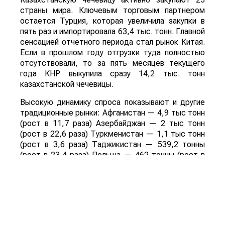
страны мира. Ключевым торговым партнером
остается Турция, которая увеличила закупки в
пять раз и импортировала 63,4 тыс. тонн. Главной
сенсацией отчетного периода стал рынок Китая.
Если в прошлом году отгрузки туда полностью
отсутствовали, то за пять месяцев текущего
года КНР выкупила сразу 14,2 тыс. тонн
казахстанской чечевицы.
Высокую динамику спроса показывают и другие
традиционные рынки: Афганистан — 4,9 тыс тонн
(рост в 11,7 раза) Азербайджан — 2 тыс тонн
(рост в 22,6 раза) Туркменистан — 1,1 тыс тонн
(рост в 3,6 раза) Таджикистан — 539,2 тонны
(рост в 23,4 раза) Польша — 462 тонны (рост в
21 раз).
Смотрите больше интересных агроновостей
Казахстана на нашем канале
telegram
, узнавайте
о важных событиях в
facebook
и подписывайтесь