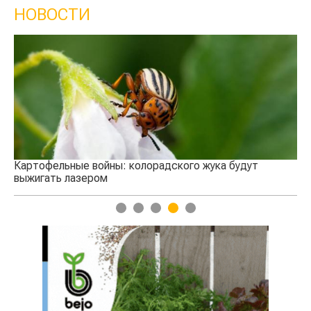
НОВОСТИ
Кыргы
сельс
Картофельные войны: колорадского жука будут
выжигать лазером
1
2
3
4
5