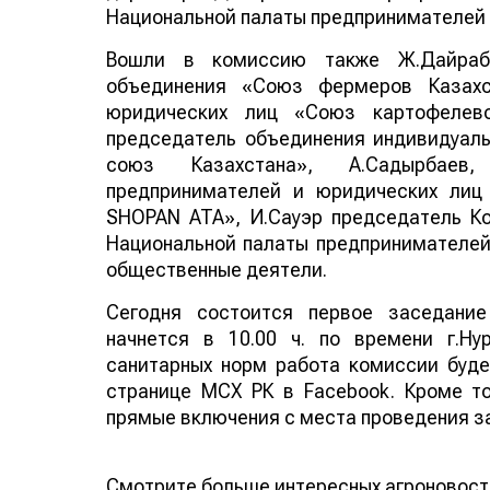
Национальной палаты предпринимателей 
Вошли в комиссию также Ж.Дайрабае
объединения «Союз фермеров Казахс
юридических лиц «Союз картофелев
председатель объединения индивидуал
союз Казахстана», А.Садырбаев,
предпринимателей и юридических лиц
SHOPAN ATA», И.Сауэр председатель К
Национальной палаты предпринимателей
общественные деятели.
Сегодня состоится первое заседани
начнется в 10.00 ч. по времени г.Н
санитарных норм работа комиссии буде
странице МСХ РК в Facebook. Кроме то
прямые включения с места проведения з
Смотрите больше интересных агроновост