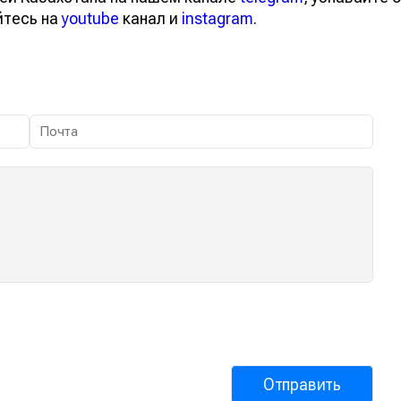
йтесь на
youtube
канал и
instagram
.