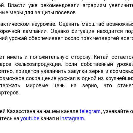
ей. Власти уже рекомендовали аграриям увеличит
ные меры для защиты посевов.
 фактическом неурожае. Оценить масштаб возможны
борочной кампании. Однако ситуация находится по
ий урожай обеспечивает около трех четвертей всег
т иметь и положительную сторону. Китай остаетс
еров сельхозпродукции. Если собственный урожа
ятно, придется увеличить закупки зерна и кормовы
 возможное сокращение урожая в одной из крупнейши
ддержать мировые цены на зерно, что стане
ортеров.
ей Казахстана на нашем канале
telegram
, узнавайте о
йтесь на
youtube
канал и
instagram
.