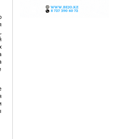
о
я
,
й
х
а
а
е
е
я
и
ы