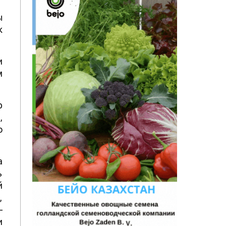
ы
к
и
м
р
,
о
а
ь
й
,
–
и