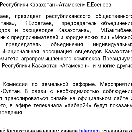
Республики Казахстан «Атамекен» Е.Есенеев.
в, президент республиканского общественног
тана», К.Бисетаев, председатель объединени
одов и овощеводов Казахстана», М.Бактибаев
ьных предпринимателей и юридических лиц «Мясно
 председатель объединения индивидуальны
 «Национальная ассоциация овцеводов Казахстан
омитета агропромышленного комплекса Президиум
 Республики Казахстан «Атамекен» и многие други
е Комиссии по земельной реформе. Мероприяти
ур-Султан. В связи с необходимостью соблюдени
т транслироваться онлайн на официальном сайте 
го, в эфире телеканала «Хабар24» будут показан
аседания.
ей Казахстана на нашем канале
telegram
, узнавайте о