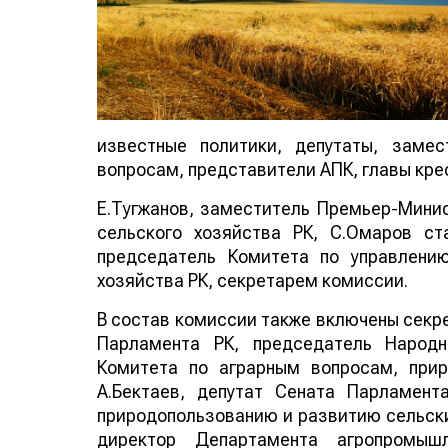
известные политики, депутаты, заме
вопросам, представители АПК, главы крес
Е.Тугжанов, заместитель Премьер-Мини
сельского хозяйства РК, С.Омаров с
председатель Комитета по управлени
хозяйства РК, секретарем комиссии.
В состав комиссии также включены секре
Парламента РК, председатель Народн
Комитета по аграрным вопросам, при
А.Бектаев, депутат Сената Парламент
природопользованию и развитию сельски
директор Департамента агропромыш