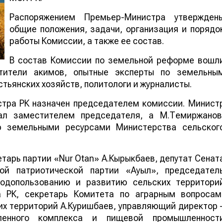
Распоряжением Премьер-Министра утвержден
общие положения, задачи, организация и порядо
работы Комиссии, а также ее состав.
В состав Комиссии по земельной реформе вошл
стители акимов, опытные эксперты по земельны
тьянских хозяйств, политологи и журналисты.
стра РК назначен председателем комиссии. Минист
тал заместителем председателя, а М.Темиржанов
ю земельными ресурсами Министерства сельског
тарь партии «Nur Otan» А.Кырыкбаев, депутат Сенат
ой патриотической партии «Ауыл», председател
родопользованию и развитию сельских территори
а РК, секретарь Комитета по аграрным вопросам
х территорий А.Куришбаев, управляющий директор 
ленного комплекса и пищевой промышленност