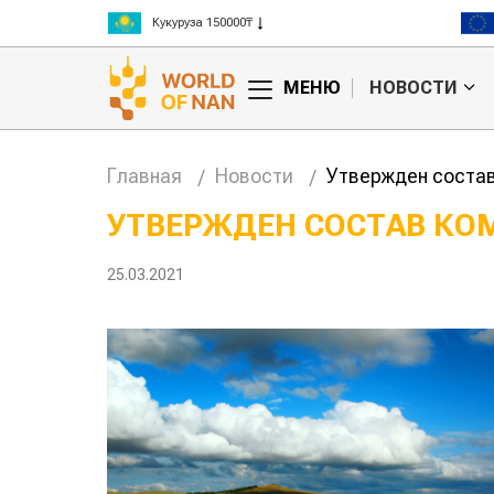
Рис 300000₸
Пшеница 3 класс 125000₸
МЕНЮ
НОВОСТИ
Главная
Новости
Утвержден соста
УТВЕРЖДЕН СОСТАВ КО
Казахстанское
Кар
25.03.2021
сельхозсырье
вой
используют для
жук
производства
лаз
авиатоплива