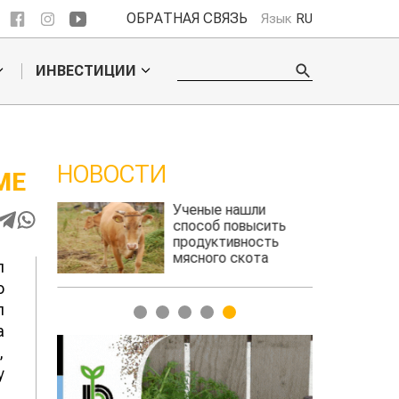
ОБРАТНАЯ СВЯЗЬ
Язык
RU
ИНВЕСТИЦИИ
НОВОСТИ
МЕ
Ученые нашли
Жара в 
способ повысить
поднять
продуктивность
зерно
мясного скота
л
о
л
1
2
3
4
5
а
,
у