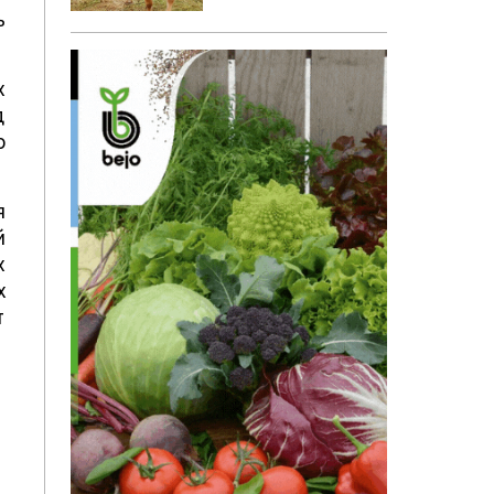
ь
х
д
о
я
й
х
х
т