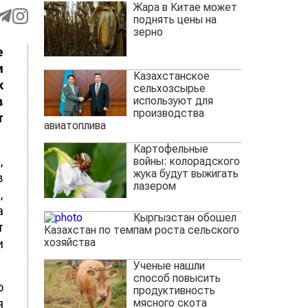
Жара в Китае может
поднять цены на
зерно
е
и
Казахстанское
х
сельхозсырье
используют для
в
производства
т
авиатоплива
Картофельные
,
войны: колорадского
жука будут выжигать
в
лазером
,
а
Кыргызстан обошел
т
Казахстан по темпам роста сельского
хозяйства
и
Ученые нашли
способ повысить
о
продуктивность
мясного скота
я