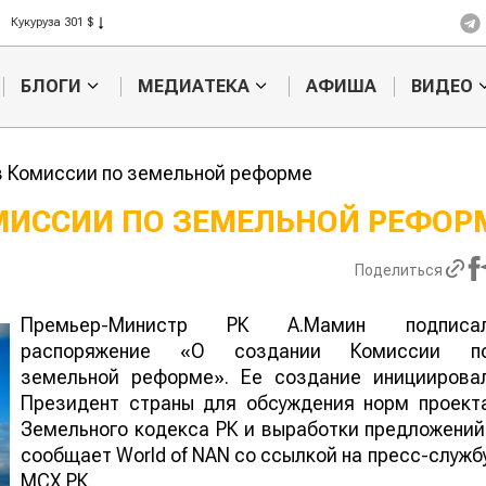
Рис 408 $
Пшеница 423 $
БЛОГИ
МЕДИАТЕКА
АФИША
ВИДЕО
в Комиссии по земельной реформе
МИССИИ ПО ЗЕМЕЛЬНОЙ РЕФОР
тофельные
Кыргызстан обошел
Поделиться
ны: колорадского
Казахстан по темпам роста сельского
а будут выжигать
хозяйства
ером
Премьер-Министр РК А.Мамин подписа
распоряжение «О создании Комиссии п
земельной реформе». Ее создание инициирова
Президент страны для обсуждения норм проект
Земельного кодекса РК и выработки предложений
сообщает World of NAN со ссылкой на пресс-служб
МСХ РК.