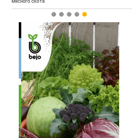
мясного скота
1
2
3
4
5